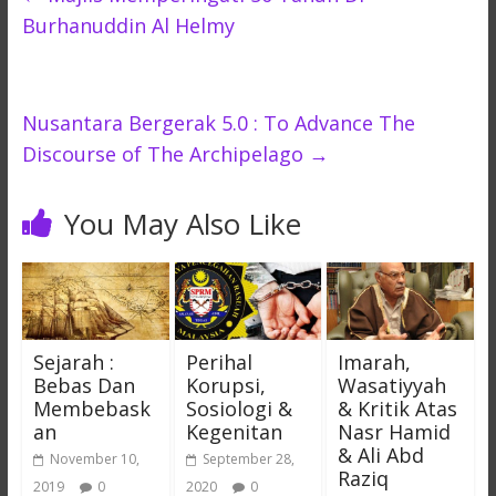
Burhanuddin Al Helmy
Nusantara Bergerak 5.0 : To Advance The
Discourse of The Archipelago
→
You May Also Like
Sejarah :
Perihal
Imarah,
Bebas Dan
Korupsi,
Wasatiyyah
Membebask
Sosiologi &
& Kritik Atas
an
Kegenitan
Nasr Hamid
& Ali Abd
November 10,
September 28,
Raziq
2019
0
2020
0