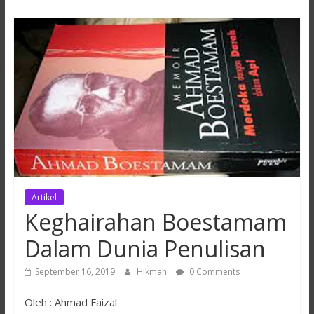
Hikmah
Lestari
Artikel
Keghairahan Boestamam
Dalam Dunia Penulisan
September 16, 2019
Hikmah
0 Comments
Oleh : Ahmad Faizal