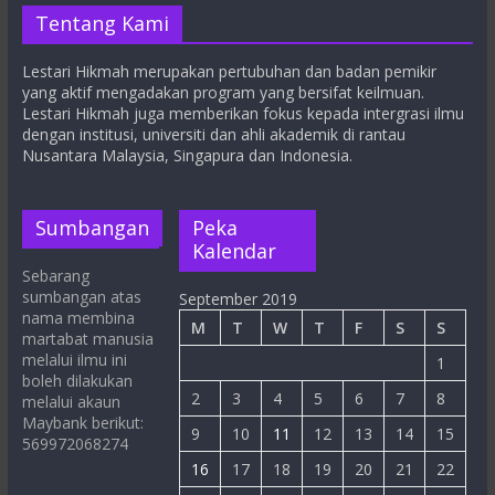
Tentang Kami
Lestari Hikmah merupakan pertubuhan dan badan pemikir
yang aktif mengadakan program yang bersifat keilmuan.
Lestari Hikmah juga memberikan fokus kepada intergrasi ilmu
dengan institusi, universiti dan ahli akademik di rantau
Nusantara Malaysia, Singapura dan Indonesia.
Sumbangan
Peka
Kalendar
Sebarang
sumbangan atas
September 2019
nama membina
M
T
W
T
F
S
S
martabat manusia
melalui ilmu ini
1
boleh dilakukan
2
3
4
5
6
7
8
melalui akaun
Maybank berikut:
9
10
11
12
13
14
15
569972068274
16
17
18
19
20
21
22