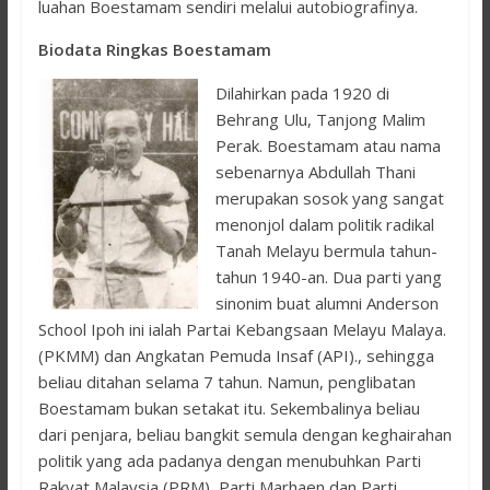
luahan Boestamam sendiri melalui autobiografinya.
Biodata Ringkas Boestamam
Dilahirkan pada 1920 di
Behrang Ulu, Tanjong Malim
Perak. Boestamam atau nama
sebenarnya Abdullah Thani
merupakan sosok yang sangat
menonjol dalam politik radikal
Tanah Melayu bermula tahun-
tahun 1940-an. Dua parti yang
sinonim buat alumni Anderson
School Ipoh ini ialah Partai Kebangsaan Melayu Malaya.
(PKMM) dan Angkatan Pemuda Insaf (API)., sehingga
beliau ditahan selama 7 tahun. Namun, penglibatan
Boestamam bukan setakat itu. Sekembalinya beliau
dari penjara, beliau bangkit semula dengan keghairahan
politik yang ada padanya dengan menubuhkan Parti
Rakyat Malaysia (PRM), Parti Marhaen dan Parti