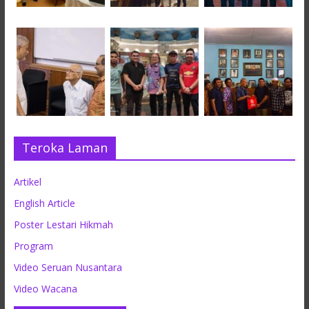
Teroka Laman
Artikel
English Article
Poster Lestari Hikmah
Program
Video Seruan Nusantara
Video Wacana