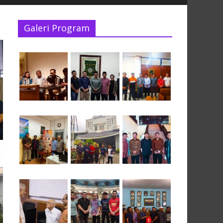
Galeri Program