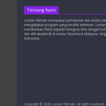
Tentang Kami
Lestari Hikmah merupakan pertubuhan dan badan pemi
mengadakan program yang bersifat keilmuan. Lestar
memberikan fokus kepada intergrasi ilmu dengan instit
dan ahli akademik di rantau Nusantara Malaysia, Sin
Indonesia.
Copyright © 2026
Lestari Hikmah
. All rights reserved.