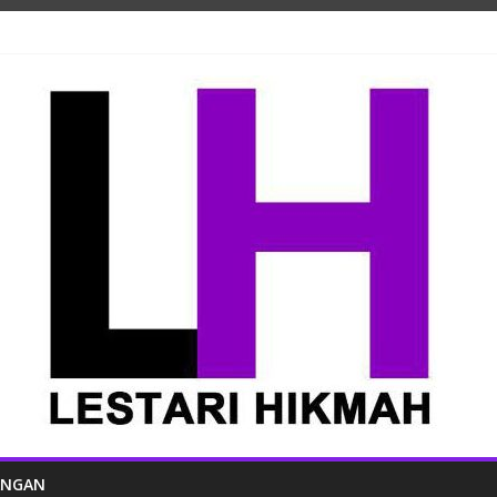
ANGAN