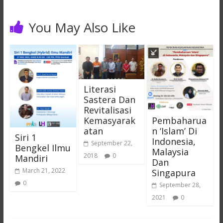
You May Also Like
Literasi
Sastera Dan
Revitalisasi
Pembaharua
Kemasyarak
n ‘Islam’ Di
atan
Siri 1
Indonesia,
September 22,
Bengkel Ilmu
Malaysia
2018
0
Mandiri
Dan
March 21, 2022
Singapura
0
September 28,
2021
0