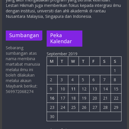
Lestari Hikmah juga memberikan fokus kepada intergrasi ilmu
dengan institusi, universiti dan ahli akademik di rantau
Nusantara Malaysia, Singapura dan Indonesia.
Sumbangan
Peka
Kalendar
Sebarang
sumbangan atas
September 2019
nama membina
M
T
W
T
F
S
S
martabat manusia
melalui ilmu ini
1
boleh dilakukan
2
3
4
5
6
7
8
melalui akaun
Maybank berikut:
9
10
11
12
13
14
15
569972068274
16
17
18
19
20
21
22
23
24
25
26
27
28
29
30