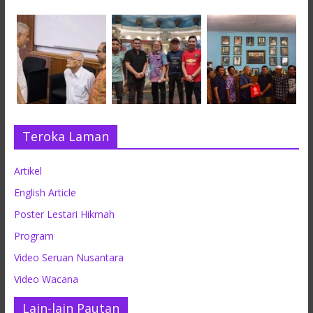
Teroka Laman
Artikel
English Article
Poster Lestari Hikmah
Program
Video Seruan Nusantara
Video Wacana
Lain-lain Pautan