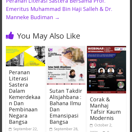
Peranan Literasi Sastera Bersama Prof.
Emeritus Muhammad Bin Haji Salleh & Dr.
Manneke Budiman
→
You May Also Like
Peranan
Literasi
Sastera
Sutan Takdir
Dalam
Alisjahbana :
Kemerdekaa
Corak &
Bahana Ilmu
n Dan
Manhaj
Dan
Pembinaan
Tafsir Kaum
Emansipasi
Negara
Modernis
Bangsa
Bangsa
October 2,
September 28,
September 22,