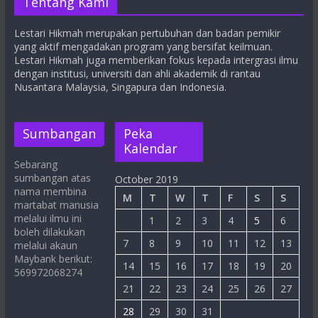
Tentang Kami
Lestari Hikmah merupakan pertubuhan dan badan pemikir
yang aktif mengadakan program yang bersifat keilmuan.
Lestari Hikmah juga memberikan fokus kepada intergrasi ilmu
dengan institusi, universiti dan ahli akademik di rantau
Nusantara Malaysia, Singapura dan Indonesia.
Sumbangan
Peka
Kalendar
Sebarang
sumbangan atas
October 2019
nama membina
M
T
W
T
F
S
S
martabat manusia
melalui ilmu ini
1
2
3
4
5
6
boleh dilakukan
7
8
9
10
11
12
13
melalui akaun
Maybank berikut:
14
15
16
17
18
19
20
569972068274
21
22
23
24
25
26
27
28
29
30
31