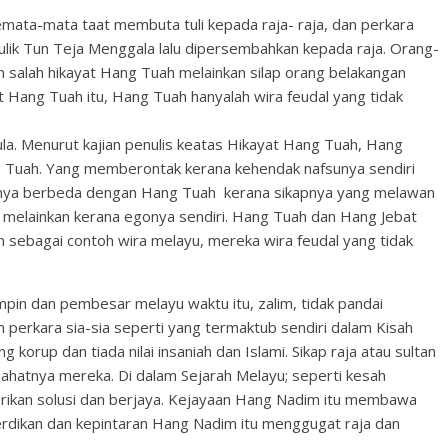
 semata-mata taat membuta tuli kepada raja- raja, dan perkara
culik Tun Teja Menggala lalu dipersembahkan kepada raja. Orang-
an salah hikayat Hang Tuah melainkan silap orang belakangan
t Hang Tuah itu, Hang Tuah hanyalah wira feudal yang tidak
la. Menurut kajian penulis keatas Hikayat Hang Tuah, Hang
ng Tuah. Yang memberontak kerana kehendak nafsunya sendiri
 ianya berbeda dengan Hang Tuah kerana sikapnya yang melawan
melainkan kerana egonya sendiri. Hang Tuah dan Hang Jebat
an sebagai contoh wira melayu, mereka wira feudal yang tidak
pin dan pembesar melayu waktu itu, zalim, tidak pandai
perkara sia-sia seperti yang termaktub sendiri dalam Kisah
korup dan tiada nilai insaniah dan Islami. Sikap raja atau sultan
ahatnya mereka. Di dalam Sejarah Melayu; seperti kesah
ikan solusi dan berjaya. Kejayaan Hang Nadim itu membawa
erdikan dan kepintaran Hang Nadim itu menggugat raja dan