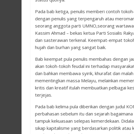
Pada bab ketiga, penulis memberi contoh tokoh-
dengan penulis yang terpengaruh atau meroman
seorang anggota parti UMNO,seorang wartawan d
Kassim Ahmad – bekas ketua Parti Sosialis Rak
dan sasterawan terkenal. Keempat-empat tokoh 
hujah dan burhan yang sangat baik.
Bab keempat pula penulis membahas dengan jau
akan tokoh-tokoh feudal ini terhadap masyaraka
dan bahkan membawa syirik, khurafat dan malah 
mementingkan massa Melayu, melainkan mementing
kritis dan kreatif itulah membuatkan pelbagai k
terjejas.
Pada bab kelima pula diberikan dengan judul 
perbahasan sebelum itu dan sejarah bagaimana e
tampuk kekuasaan selepas kemerdekaan. Didalam
sikap kapitalisme yang berdasarkan politik ata