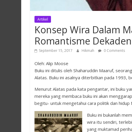
Artikel
Konsep Wira Dalam M
Romantisme Dekaden
September 15, 2017
Hikmah
0 Comments
Oleh: Alip Moose
Buku ini ditulis oleh Shaharuddin Maaruf, seor
Alatas. Buku ini asalnya diterbitkan pada 1993,
Menurut Alatas pada kata pengantar, ini buku y
mereka yang membaca buku ini akan menggarap m
begitu- untuk mengetahui cara politik dan hidup
Buku ini bukanlah mem
wira itu sendiri, terl
yang muktamad perihal