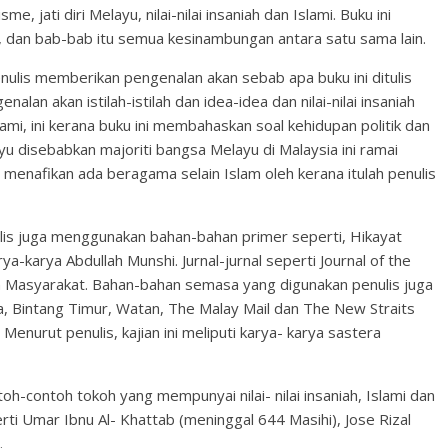
e, jati diri Melayu, nilai-nilai insaniah dan Islami. Buku ini
dan bab-bab itu semua kesinambungan antara satu sama lain.
ulis memberikan pengenalan akan sebab apa buku ini ditulis
lan akan istilah-istilah dan idea-idea dan nilai-nilai insaniah
lami, ini kerana buku ini membahaskan soal kehidupan politik dan
yu disebabkan majoriti bangsa Melayu di Malaysia ini ramai
 menafikan ada beragama selain Islam oleh kerana itulah penulis
lis juga menggunakan bahan-bahan primer seperti, Hikayat
-karya Abdullah Munshi. Jurnal-jurnal seperti Journal of the
n Masyarakat. Bahan-bahan semasa yang digunakan penulis juga
, Bintang Timur, Watan, The Malay Mail dan The New Straits
Menurut penulis, kajian ini meliputi karya- karya sastera
oh-contoh tokoh yang mempunyai nilai- nilai insaniah, Islami dan
rti Umar Ibnu Al- Khattab (meninggal 644 Masihi), Jose Rizal
.