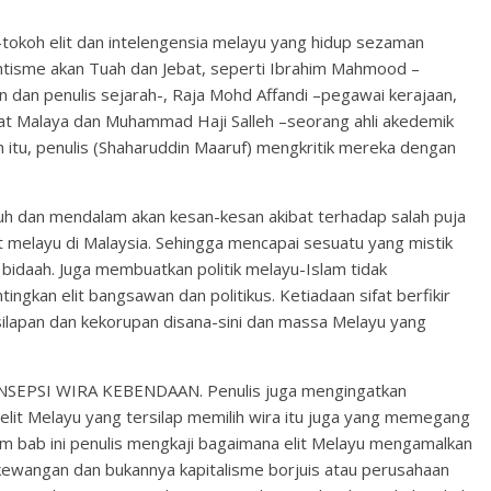
tokoh elit dan intelengensia melayu yang hidup sezaman
tisme akan Tuah dan Jebat, seperti Ibrahim Mahmood –
an penulis sejarah-, Raja Mohd Affandi –pegawai kerajaan,
yat Malaya dan Muhammad Haji Salleh –seorang ahli akedemik
itu, penulis (Shaharuddin Maaruf) mengkritik mereka dengan
h dan mendalam akan kesan-kesan akibat terhadap salah puja
t melayu di Malaysia. Sehingga mencapai sesuatu yang mistik
bidaah. Juga membuatkan politik melayu-Islam tidak
kan elit bangsawan dan politikus. Ketiadaan sifat berfikir
esilapan dan kekorupan disana-sini dan massa Melayu yang
KONSEPSI WIRA KEBENDAAN. Penulis juga mengingatkan
lit Melayu yang tersilap memilih wira itu juga yang memegang
 bab ini penulis mengkaji bagaimana elit Melayu mengamalkan
u kewangan dan bukannya kapitalisme borjuis atau perusahaan