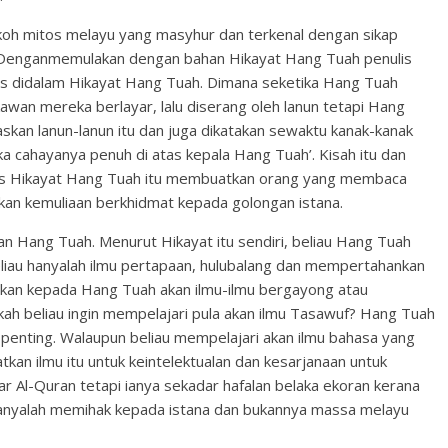
koh mitos melayu yang masyhur dan terkenal dengan sikap
. Denganmemulakan dengan bahan Hikayat Hang Tuah penulis
os didalam Hikayat Hang Tuah. Dimana seketika Hang Tuah
wan mereka berlayar, lalu diserang oleh lanun tetapi Hang
an lanun-lanun itu dan juga dikatakan sewaktu kanak-kanak
ka cahayanya penuh di atas kepala Hang Tuah’. Kisah itu dan
lis Hikayat Hang Tuah itu membuatkan orang yang membaca
nkan kemuliaan berkhidmat kepada golongan istana.
an Hang Tuah. Menurut Hikayat itu sendiri, beliau Hang Tuah
 beliau hanyalah ilmu pertapaan, hulubalang dan mempertahankan
jarkan kepada Hang Tuah akan ilmu-ilmu bergayong atau
kah beliau ingin mempelajari pula akan ilmu Tasawuf? Hang Tuah
h penting. Walaupun beliau mempelajari akan ilmu bahasa yang
atkan ilmu itu untuk keintelektualan dan kesarjanaan untuk
 Al-Quran tetapi ianya sekadar hafalan belaka ekoran kerana
anyalah memihak kepada istana dan bukannya massa melayu