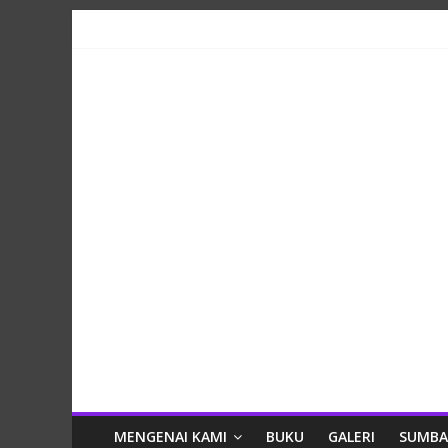
Skip
to
content
Lestari
MENGENAI KAMI
BUKU
GALERI
SUMB