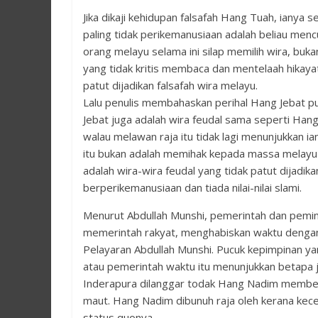
Jika dikaji kehidupan falsafah Hang Tuah, ianya
paling tidak perikemanusiaan adalah beliau men
orang melayu selama ini silap memilih wira, buk
yang tidak kritis membaca dan mentelaah hikaya
patut dijadikan falsafah wira melayu.
Lalu penulis membahaskan perihal Hang Jebat pu
Jebat juga adalah wira feudal sama seperti Ha
walau melawan raja itu tidak lagi menunjukkan
itu bukan adalah memihak kepada massa melayu 
adalah wira-wira feudal yang tidak patut dijadik
berperikemanusiaan dan tiada nilai-nilai slami.
Menurut Abdullah Munshi, pemerintah dan pemim
memerintah rakyat, menghabiskan waktu dengan 
Pelayaran Abdullah Munshi. Pucuk kepimpinan yang 
atau pemerintah waktu itu menunjukkan betapa j
Inderapura dilanggar todak Hang Nadim member
maut. Hang Nadim dibunuh raja oleh kerana kec
status quonya.