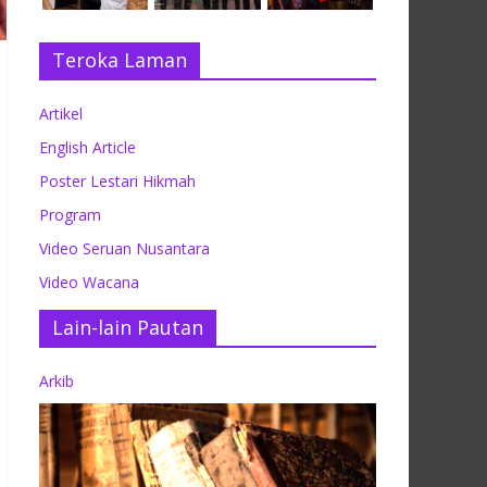
Teroka Laman
Artikel
English Article
Poster Lestari Hikmah
Program
Video Seruan Nusantara
Video Wacana
Lain-lain Pautan
Arkib