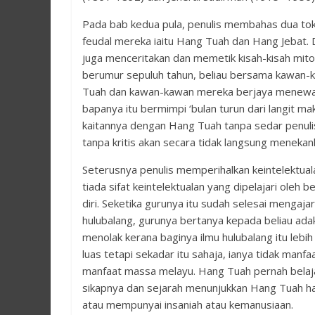
Pada bab kedua pula, penulis membahas dua to
feudal mereka iaitu Hang Tuah dan Hang Jebat
juga menceritakan dan memetik kisah-kisah mit
berumur sepuluh tahun, beliau bersama kawan-ka
Tuah dan kawan-kawan mereka berjaya menewask
bapanya itu bermimpi ‘bulan turun dari langit ma
kaitannya dengan Hang Tuah tanpa sedar penu
tanpa kritis akan secara tidak langsung meneka
Seterusnya penulis memperihalkan keintelektual
tiada sifat keintelektualan yang dipelajari oleh
diri. Seketika gurunya itu sudah selesai menga
hulubalang, gurunya bertanya kepada beliau ada
menolak kerana baginya ilmu hulubalang itu lebi
luas tetapi sekadar itu sahaja, ianya tidak manfa
manfaat massa melayu. Hang Tuah pernah belajar
sikapnya dan sejarah menunjukkan Hang Tuah h
atau mempunyai insaniah atau kemanusiaan.