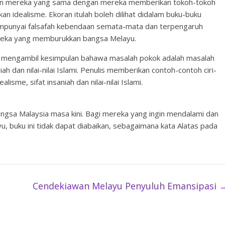
an mereka yang sama dengan mereka memberikan tokoh-tokoh
an idealisme. Ekoran itulah boleh dilihat didalam buku-buku
empunyai falsafah kebendaan semata-mata dan terpengaruh
ereka yang memburukkan bangsa Melayu.
s mengambil kesimpulan bahawa masalah pokok adalah masalah
niah dan nilai-nilai Islami. Penulis memberikan contoh-contoh ciri-
ealisme, sifat insaniah dan nilai-nilai Islami.
 bangsa Malaysia masa kini. Bagi mereka yang ingin mendalami dan
, buku ini tidak dapat diabaikan, sebagaimana kata Alatas pada
Cendekiawan Melayu Penyuluh Emansipasi