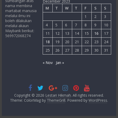
sumbangan atas
December 2023
nama membina
M
T
W
T
F
S
S
martabat manusia
melalui ilmu ini
1
2
3
boleh dilakukan
4
5
6
7
8
9
10
melalui akaun
Maybank berikut:
11
12
13
14
15
16
17
569972068274
18
19
20
21
22
23
24
25
26
27
28
29
30
31
« Nov
Jan »
Copyright © 2026
Lestari Hikmah
. All rights reserved.
Theme: ColorMag by
ThemeGrill
. Powered by
WordPress
.