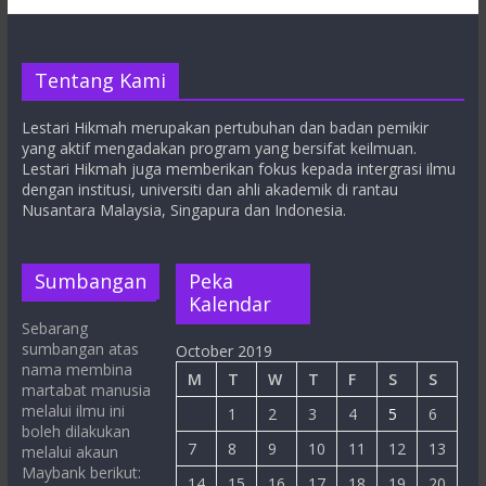
Tentang Kami
Lestari Hikmah merupakan pertubuhan dan badan pemikir
yang aktif mengadakan program yang bersifat keilmuan.
Lestari Hikmah juga memberikan fokus kepada intergrasi ilmu
dengan institusi, universiti dan ahli akademik di rantau
Nusantara Malaysia, Singapura dan Indonesia.
Sumbangan
Peka
Kalendar
Sebarang
sumbangan atas
October 2019
nama membina
M
T
W
T
F
S
S
martabat manusia
melalui ilmu ini
1
2
3
4
5
6
boleh dilakukan
7
8
9
10
11
12
13
melalui akaun
Maybank berikut:
14
15
16
17
18
19
20