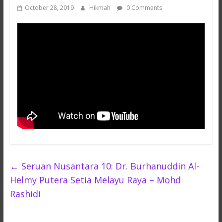
October 28, 2019
Hikmah
0 Comments
←
Seruan Nusantara 10: Dr. Burhanuddin Al-
Helmy Putera Setia Melayu Raya – Mohd
Rashidi