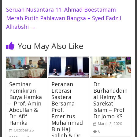
Seruan Nusantara 11: Ahmad Boestamam
Merah Putih Pahlawan Bangsa – Syed Fadzil
Alhabshi
→
You May Also Like
Seminar
Peranan
Dr
Pemikiran
Literasi
Burhanuddin
Buya Hamka
Sastera
al Helmy &
– Prof. Amin
Bersama
Sarekat
Abdullah &
Prof.
Islam – Prof
Dr. Afif
Emeritus
Dr Jomo KS
Hamka
Muhammad
March 3, 2020
Bin Haji
October 28,
0
Salleh & Dr.