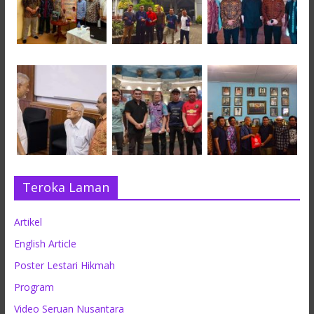
Teroka Laman
Artikel
English Article
Poster Lestari Hikmah
Program
Video Seruan Nusantara