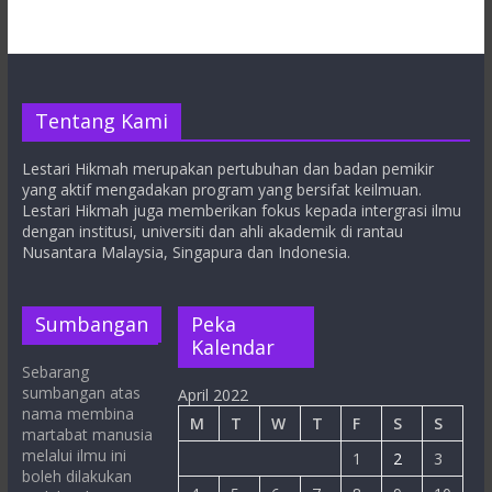
Tentang Kami
Lestari Hikmah merupakan pertubuhan dan badan pemikir
yang aktif mengadakan program yang bersifat keilmuan.
Lestari Hikmah juga memberikan fokus kepada intergrasi ilmu
dengan institusi, universiti dan ahli akademik di rantau
Nusantara Malaysia, Singapura dan Indonesia.
Sumbangan
Peka
Kalendar
Sebarang
sumbangan atas
April 2022
nama membina
M
T
W
T
F
S
S
martabat manusia
melalui ilmu ini
1
2
3
boleh dilakukan