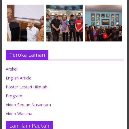
Teroka Laman
Artikel
English Article
Poster Lestari Hikmah
Program
Video Seruan Nusantara
Video Wacana
Lain-lain Pautan