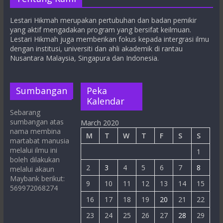
Lestari Hikmah merupakan pertubuhan dan badan pemikir
yang aktif mengadakan program yang bersifat keilmuan.
Lestari Hikmah juga memberikan fokus kepada intergrasi ilmu
dengan institusi, universiti dan ahli akademik di rantau
Nusantara Malaysia, Singapura dan Indonesia.
Sumbangan
Peka
Kalendar
Sebarang
sumbangan atas
March 2020
nama membina
M
T
W
T
F
S
S
martabat manusia
melalui ilmu ini
1
boleh dilakukan
2
3
4
5
6
7
8
melalui akaun
Maybank berikut:
9
10
11
12
13
14
15
569972068274
16
17
18
19
20
21
22
23
24
25
26
27
28
29