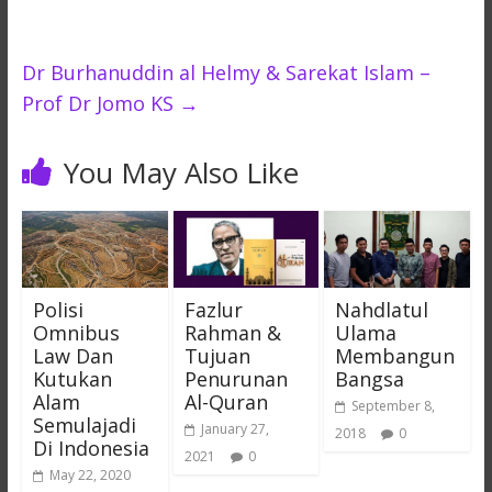
Dr Burhanuddin al Helmy & Sarekat Islam –
Prof Dr Jomo KS
→
You May Also Like
Polisi
Fazlur
Nahdlatul
Omnibus
Rahman &
Ulama
Law Dan
Tujuan
Membangun
Kutukan
Penurunan
Bangsa
Alam
Al-Quran
September 8,
Semulajadi
January 27,
2018
0
Di Indonesia
2021
0
May 22, 2020